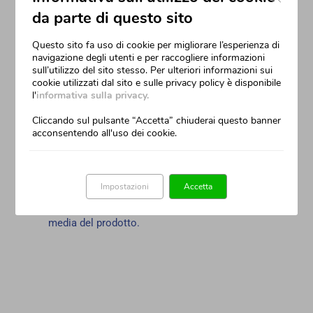
da parte di questo sito
Questo sito fa uso di cookie per migliorare l’esperienza di
navigazione degli utenti e per raccogliere informazioni
sull’utilizzo del sito stesso. Per ulteriori informazioni sui
cookie utilizzati dal sito e sulle privacy policy è disponibile
La Campagna RHAGADIL
l'
informativa sulla privacy.
sulle riviste più lette
Cliccando sul pulsante “Accetta” chiuderai questo banner
acconsentendo all'uso dei cookie.
Una parte importante della campagna
RHAGADIL è stata affidata alla carta
stampata. Un canale mediatico tradizionale
Impostazioni
Accetta
che per le sue caratteristiche completa con
efficacia il progetto di comunicazione cross
media del prodotto.