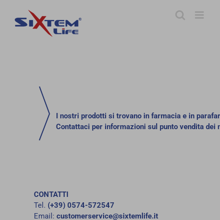
Skip
to
content
I nostri prodotti si trovano in farmacia e in paraf
Contattaci per informazioni sul punto vendita dei n
CONTATTI
Tel.
(+39) 0574-572547
Email:
customerservice@sixtemlife.it