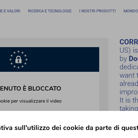
E E VALORI
RICERCA E TECNOLOGIE
I NOSTRI PRODOTTI
MONDO 
CORR
US) i
by
Do
dedic
want 
alrea
impro
It is 
taking
cities
novem
tiva sull'utilizzo dei cookie da parte di ques