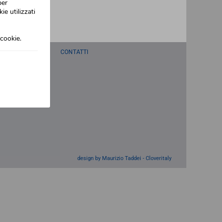
per
ie utilizzati
cookie.
OMUNICAZIONE
CONTATTI
design by Maurizio Taddei -
Cloveritaly