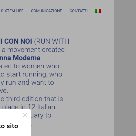
SIXTEM LIFE
COMUNICAZIONE
CONTATTI
I CON NOI
(RUN WITH
s a movement created
nna Moderna
ated to women who
to start running, who
dy run and want to
ve.
the third edition that is
 place in 12 italian
Close GDPR Cookie Banner
, from february to
ber 2020.
to sito