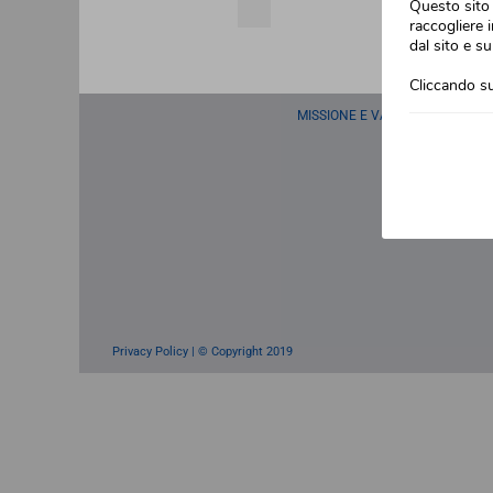
Questo sito 
raccogliere i
dal sito e su
Cliccando su
MISSIONE E VALORI
RICE
Privacy Policy
| © Copyright 2019