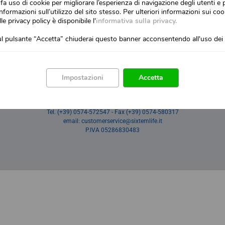
fa uso di cookie per migliorare l’esperienza di navigazione degli utenti e 
nformazioni sull’utilizzo del sito stesso. Per ulteriori informazioni sui cook
lle privacy policy è disponibile l'
informativa sulla privacy.
l pulsante “Accetta” chiuderai questo banner acconsentendo all'uso dei 
RCA E TECNOLOGIE
I NOSTRI PRODOTTI
MONDO SIXEM LIFE
C
Impostazioni
Accetta
SIXTEM LIFE SRL
Via Tourcoing 23 - 59100 Prato - Italy
Tel. (+39) 0574-572547 - Fax (+39) 0574-580317
email: customerservice@sixtemlife.it
P.IVA 05286830483